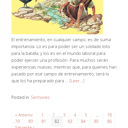
El entrenamiento, en cualquier campo, es de suma
importancia. Lo es para poder ser un soldado listo
para la batalla, y los es en el mundo laboral para
poder ejercer una profesión. Para muchos serán
experiencias nuevas, mientras que, para quienes han
pasado por ese campo de entrenamiento, será lo
que los ha preparado para …
[Leer…]
Posted in:
Sermones
« Anterior
1
2
3
4
5
…
78
79
80
81
82
83
84
85
86
Siguiente »