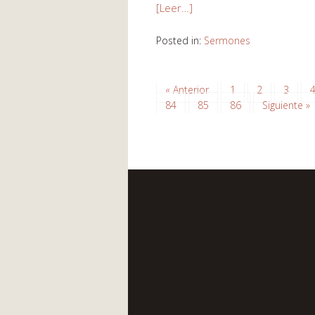
[Leer…]
Posted in:
Sermones
« Anterior
1
2
3
84
85
86
Siguiente »