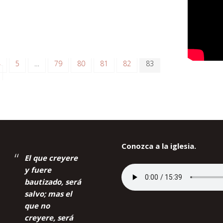
4
5
…
79
80
81
82
83
Conozca a la iglesia.
El que creyere
y fuere
bautizado, será
salvo; mas el
que no
creyere, será