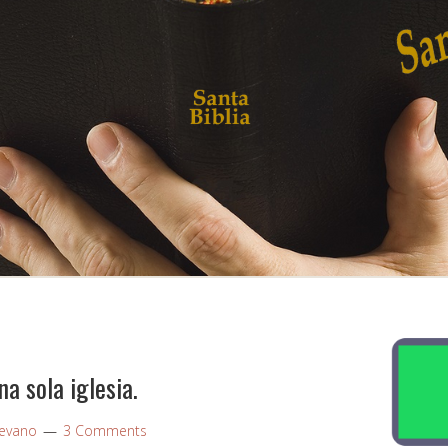
na sola iglesia.
evano
3 Comments