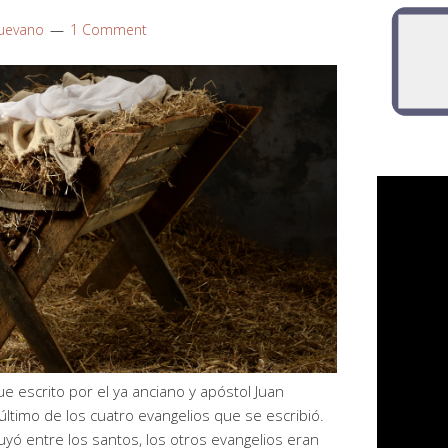
uevano
1 Comment
ue escrito por el ya anciano y apóstol Juan
último de los cuatro evangelios que se escribió.
uyó entre los santos, los otros evangelios eran