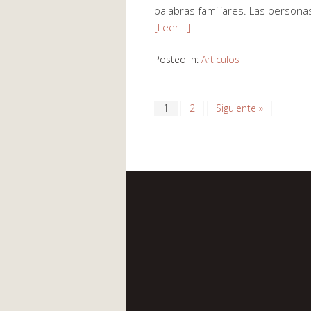
palabras familiares. Las persona
[Leer…]
Posted in:
Articulos
1
2
Siguiente »