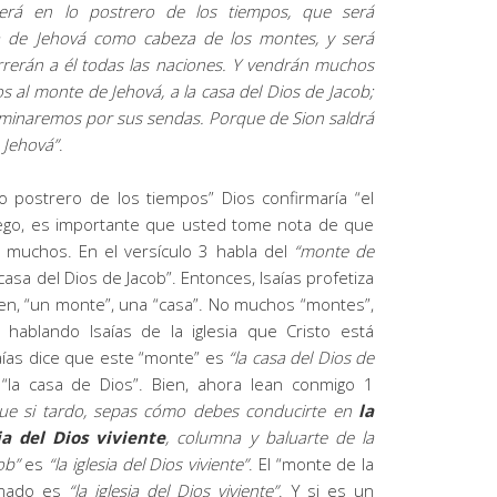
erá en lo postrero de los tiempos, que será
a de Jehová como cabeza de los montes, y será
orrerán a él todas las naciones. Y vendrán muchos
s al monte de Jehová, a la casa del Dios de Jacob;
aminaremos por sus sendas. Porque de Sion saldrá
e Jehová
”
.
lo postrero de los tiempos” Dios confirmaría “el
uego, es importante que usted tome nota de que
 muchos. En el versículo 3 habla del
“monte de
 casa del Dios de Jacob”. Entonces, Isaías profetiza
en, “un monte”, una “casa”. No muchos “montes”,
 hablando Isaías de la iglesia que Cristo está
saías dice que este “monte” es
“la casa del Dios de
 “la casa de Dios”. Bien, ahora lean conmigo 1
ue si tardo, sepas cómo debes conducirte en
la
ia del Dios viviente
, columna y baluarte de la
ob”
es
“la iglesia del Dios viviente”
. El “monte de la
rmado es
“la iglesia del Dios viviente”
. Y si es un