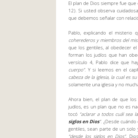
El plan de Dios siempre fue que e
12). Si usted observa cuidados
que debemos señalar con relaci
Pablo, explicando el misterio
coherederos y miembros del mi
que los gentiles, al obedecer e
forman los judíos que han obed
versículo 4, Pablo dice que h
cuerpo”
. Y si leemos en el cap
cabeza de la iglesia, la cual es s
solamente una iglesia y no much
Ahora bien, el plan de que los
judíos, es un plan que no es nad
tocó
“
aclarar a todos cuál sea l
siglos en Dios
”
. ¿Desde cuándo e
gentiles, sean parte de un solo
“desde los siglos en Dios”
. Dio