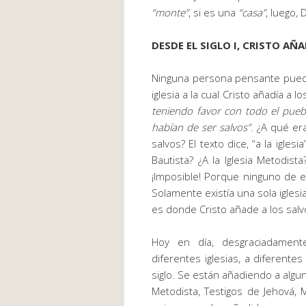
“monte”
, si es una
“casa”
, luego,
DESDE EL SIGLO I, CRISTO AÑ
Ninguna persona pensante puede 
iglesia a la cual Cristo añadía a 
teniendo favor con todo el puebl
habían de ser salvos
”
. ¿A qué er
salvos? El texto dice, “a la iglesia”
Bautista? ¿A la Iglesia Metodist
¡Imposible! Porque ninguno de es
Solamente existía una sola iglesia,
es donde Cristo añade a los salv
Hoy en día, desgraciadamen
diferentes iglesias, a diferente
siglo. Se están añadiendo a alguna
Metodista, Testigos de Jehová,