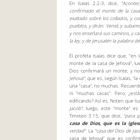
En Isaías 2:2-3, dice,
“
Acontec
confirmado el monte de la cas
exaltado sobre los collados, y c
pueblos, y dirán: Venid, y subamo
y nos enseñará sus caminos, y c
la ley, y de Jerusalén la palabra d
El profeta Isaías dice que, “en 
monte de la casa de Jehová”, l
Dios confirmará un monte, y no
Jehová”
, que es, según Isaías, “la
una “casa”, no muchas. Recuerd
ni “muchas casas”. Pero, ¿está
edificando? Así es. Noten que I
Jacob”
, luego, este “monte” es
Timoteo 3:15, que dice,
“
para q
casa de Dios, que es la igles
verdad
”
. La
“casa del Dios de Jac
casa de Jehová” que es confi