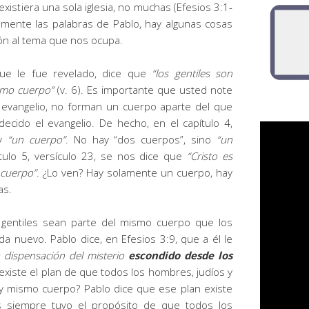
xistiera una sola iglesia, no muchas (Efesios 3:1-
amente las palabras de Pablo, hay algunas cosas
ón al tema que nos ocupa.
 que le fue revelado, dice que
“
los gentiles son
smo cuerpo
”
(v. 6). Es importante que usted note
l evangelio, no forman un cuerpo aparte del que
ecido el evangelio. De hecho, en el capítulo 4,
ay
“un cuerpo”
. No hay “dos cuerpos”, sino
“un
ítulo 5, versículo 23, se nos dice que
“
Cristo es
u cuerpo
”
. ¿Lo ven? Hay solamente un cuerpo, hay
as.
 gentiles sean parte del mismo cuerpo que los
a nuevo. Pablo dice, en Efesios 3:9, que a él le
a dispensación del misterio
escondido desde los
xiste el plan de que todos los hombres, judíos y
 y mismo cuerpo? Pablo dice que ese plan existe
s siempre tuvo el propósito de que todos los