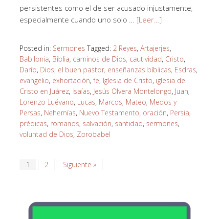
persistentes como el de ser acusado injustamente,
especialmente cuando uno solo …
[Leer…]
Posted in:
Sermones
Tagged:
2 Reyes
,
Artajerjes
,
Babilonia
,
Biblia
,
caminos de Dios
,
cautividad
,
Cristo
,
Darío
,
Dios
,
el buen pastor
,
enseñanzas bíblicas
,
Esdras
,
evangelio
,
exhortación
,
fe
,
Iglesia de Cristo
,
iglesia de
Cristo en Juárez
,
Isaías
,
Jesús Olvera Montelongo
,
Juan
,
Lorenzo Luévano
,
Lucas
,
Marcos
,
Mateo
,
Medos y
Persas
,
Nehemías
,
Nuevo Testamento
,
oración
,
Persia
,
prédicas
,
romanos
,
salvación
,
santidad
,
sermones
,
voluntad de Dios
,
Zorobabel
1
2
Siguiente »