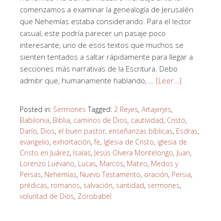
comenzamos a examinar la genealogía de Jerusalén
que Nehemías estaba considerando. Para el lector
casual, este podría parecer un pasaje poco
interesante, uno de esos textos que muchos se
sienten tentados a saltar rápidamente para llegar a
secciones más narrativas de la Escritura. Debo
admitir que, humanamente hablando, …
[Leer…]
Posted in:
Sermones
Tagged:
2 Reyes
,
Artajerjes
,
Babilonia
,
Biblia
,
caminos de Dios
,
cautividad
,
Cristo
,
Darío
,
Dios
,
el buen pastor
,
enseñanzas bíblicas
,
Esdras
,
evangelio
,
exhortación
,
fe
,
Iglesia de Cristo
,
iglesia de
Cristo en Juárez
,
Isaías
,
Jesús Olvera Montelongo
,
Juan
,
Lorenzo Luévano
,
Lucas
,
Marcos
,
Mateo
,
Medos y
Persas
,
Nehemías
,
Nuevo Testamento
,
oración
,
Persia
,
prédicas
,
romanos
,
salvación
,
santidad
,
sermones
,
voluntad de Dios
,
Zorobabel