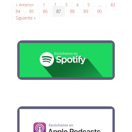
« Anterior
1
2
3
4
5
…
83
84
85
86
87
88
89
90
Siguiente »