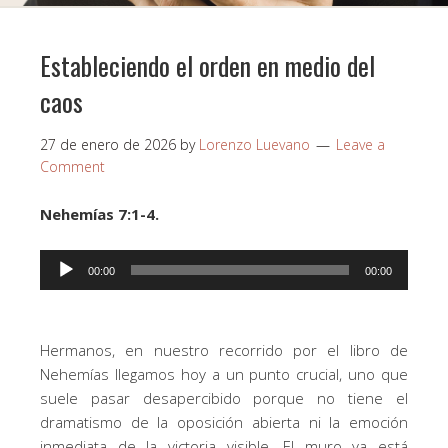
Estableciendo el orden en medio del
caos
27 de enero de 2026
by
Lorenzo Luevano
Leave a
Comment
Nehemías 7:1-4.
Reproductor
00:00
00:00
de
.
audio
Hermanos, en nuestro recorrido por el libro de
Nehemías llegamos hoy a un punto crucial, uno que
suele pasar desapercibido porque no tiene el
dramatismo de la oposición abierta ni la emoción
inmediata de la victoria visible. El muro ya está