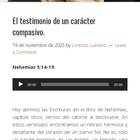
El testimonio de un carácter
compasivo.
19 de noviembre de 2025
by
Lorenzo Luevano
Leave
a Comment
Nehemías 5:14-19.
Reproductor
00:00
00:00
de
.
audio
Hoy abrimos las Escrituras en el libro de Nehemías,
capítulo cinco, versos del catorce al diecinueve. En
estos versículos encontramos un retrato hermoso y
desafiante del corazón de un siervo fiel. No es solo
un pasaje histórico; es un espejo, un llamado, una