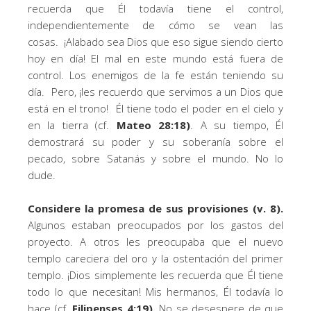
recuerda que Él todavía tiene el control,
independientemente de cómo se vean las
cosas. ¡Alabado sea Dios que eso sigue siendo cierto
hoy en día! El mal en este mundo está fuera de
control. Los enemigos de la fe están teniendo su
día. Pero, ¡les recuerdo que servimos a un Dios que
está en el trono! Él tiene todo el poder en el cielo y
en la tierra (cf.
Mateo 28:18)
. A su tiempo, Él
demostrará su poder y su soberanía sobre el
pecado, sobre Satanás y sobre el mundo. No lo
dude.
Considere la promesa de sus provisiones (v. 8).
Algunos estaban preocupados por los gastos del
proyecto. A otros les preocupaba que el nuevo
templo careciera del oro y la ostentación del primer
templo. ¡Dios simplemente les recuerda que Él tiene
todo lo que necesitan! Mis hermanos, Él todavía lo
hace (cf.
Filipenses 4:19).
No se desespere de que