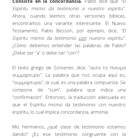
Consiste en la concordancia.
Pablo dice que
“
El
Espíritu mismo da testimonio a nuestro espíritu
”
.
Ahora, cuando leemos otras versiones bíblicas,
encontramos una variante interesante. El Nuevo
Testamento, Pablo Besson, por ejemplo, dice,
“
El
Espíritu mismo da testimonio
con
nuestro espíritu
”
.
¿Cómo debemos entender las palabras de Pablo?
¿Debe ser “a” o debe ser “con”?
El texto griego de Scrivener, dice, “αυτο το πνευμα
συμμαρτυρει”. La palabra que nos ocupa aquí es,
“συμμαρτυρει”, la cual, es una palabra compuesta. Se
compone de “sum”, palabra que indica una
“confirmación”. Entonces, la traducción adecuada es
que el Espíritu mismo da testimonio
con
nuestro
espíritu, lo cual implica concordancia, armonía.
Mis hermanos, ¿qué clase de testimonio estamos
dando? ¿Es ese testimonio congruente con la