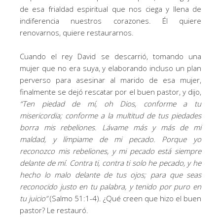
de esa frialdad espiritual que nos ciega y llena de
indiferencia nuestros corazones. Él quiere
renovarnos, quiere restaurarnos.
Cuando el rey David se descarrió, tomando una
mujer que no era suya, y elaborando incluso un plan
perverso para asesinar al marido de esa mujer,
finalmente se dejó rescatar por el buen pastor, y dijo,
“
Ten piedad de mí, oh Dios, conforme a tu
misericordia;
conforme a la multitud de tus piedades
borra mis rebeliones. Lávame más y más de mi
maldad,
y
límpiame de mi pecado. Porque yo
reconozco mis rebeliones,
y
mi pecado está siempre
delante de mí. Contra ti, contra ti solo he pecado,
y
he
hecho lo malo delante de tus ojos;
p
ara que seas
reconocido justo en tu palabra,
y
tenido por puro en
tu juicio
”
(Salmo 51:1-4). ¿Qué creen que hizo el buen
pastor? Le restauró.