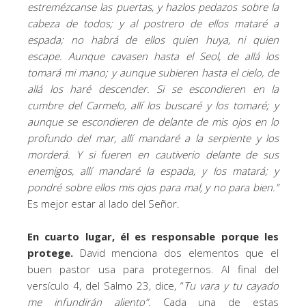
estremézcanse las puertas, y hazlos pedazos sobre la
cabeza de todos; y al postrero de ellos mataré a
espada; no habrá de ellos quien huya, ni quien
escape. Aunque cavasen hasta el Seol, de allá los
tomará mi mano; y aunque subieren hasta el cielo, de
allá los haré descender. Si se escondieren en la
cumbre del Carmelo, allí los buscaré y los tomaré; y
aunque se escondieren de delante de mis ojos en lo
profundo del mar, allí mandaré a la serpiente y los
morderá. Y si fueren en cautiverio delante de sus
enemigos, allí mandaré la espada, y los matará; y
pondré sobre ellos mis ojos para mal, y no para bien.
”
Es mejor estar al lado del Señor.
En cuarto lugar, él es responsable porque les
protege.
David menciona dos elementos que el
buen pastor usa para protegernos. Al final del
versículo 4, del Salmo 23, dice, “
Tu vara y tu cayado
me infundirán aliento”
. Cada una de estas