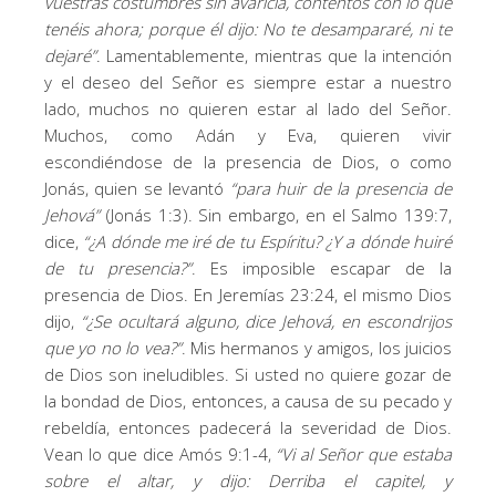
vuestras costumbres sin avaricia, contentos con lo que
tenéis ahora; porque él dijo: No te desampararé, ni te
dejaré
”
. Lamentablemente, mientras que la intención
y el deseo del Señor es siempre estar a nuestro
lado, muchos no quieren estar al lado del Señor.
Muchos, como Adán y Eva, quieren vivir
escondiéndose de la presencia de Dios, o como
Jonás, quien se levantó
“
para huir de la presencia de
Jehová
”
(Jonás 1:3). Sin embargo, en el Salmo 139:7,
dice,
“
¿A dónde me iré de tu Espíritu?
¿Y a dónde huiré
de tu presencia?
”
. Es imposible escapar de la
presencia de Dios. En Jeremías 23:24, el mismo Dios
dijo,
“
¿Se ocultará alguno, dice Jehová, en escondrijos
que yo no lo vea?
”
. Mis hermanos y amigos, los juicios
de Dios son ineludibles. Si usted no quiere gozar de
la bondad de Dios, entonces, a causa de su pecado y
rebeldía, entonces padecerá la severidad de Dios.
Vean lo que dice Amós 9:1-4,
“
Vi al Señor que estaba
sobre el altar, y dijo: Derriba el capitel, y