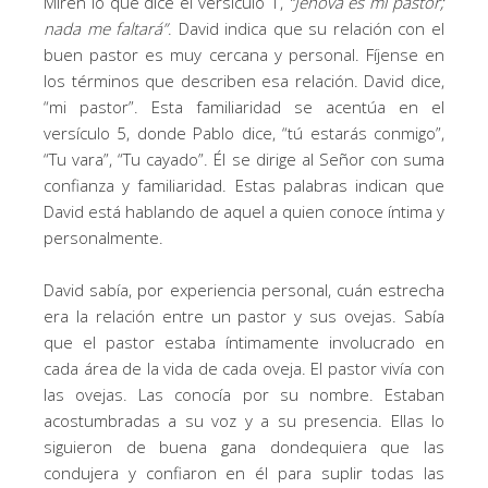
Miren lo que dice el versículo 1,
“
Jehová es mi pastor;
nada me faltará
”
. David indica que su relación con el
buen pastor es muy cercana y personal. Fíjense en
los términos que describen esa relación. David dice,
“mi pastor”. Esta familiaridad se acentúa en el
versículo 5, donde Pablo dice, “tú estarás conmigo”,
“Tu vara”, “Tu cayado”. Él se dirige al Señor con suma
confianza y familiaridad. Estas palabras indican que
David está hablando de aquel a quien conoce íntima y
personalmente.
David sabía, por experiencia personal, cuán estrecha
era la relación entre un pastor y sus ovejas. Sabía
que el pastor estaba íntimamente involucrado en
cada área de la vida de cada oveja. El pastor vivía con
las ovejas. Las conocía por su nombre. Estaban
acostumbradas a su voz y a su presencia. Ellas lo
siguieron de buena gana dondequiera que las
condujera y confiaron en él para suplir todas las