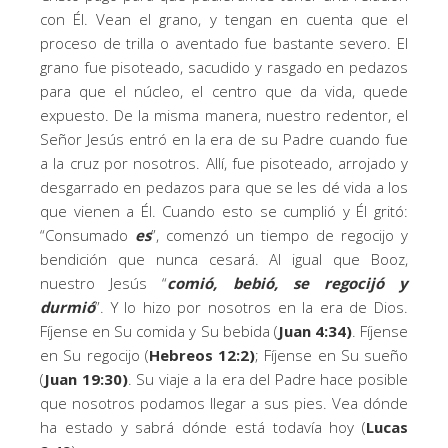
con Él. Vean el grano, y tengan en cuenta que el
proceso de trilla o aventado fue bastante severo. El
grano fue pisoteado, sacudido y rasgado en pedazos
para que el núcleo, el centro que da vida, quede
expuesto. De la misma manera, nuestro redentor, el
Señor Jesús entró en la era de su Padre cuando fue
a la cruz por nosotros. Allí, fue pisoteado, arrojado y
desgarrado en pedazos para que se les dé vida a los
que vienen a Él. Cuando esto se cumplió y Él gritó:
“Consumado
es
”, comenzó un tiempo de regocijo y
bendición que nunca cesará. Al igual que Booz,
nuestro Jesús “
comió, bebió, se regocijó y
durmió
”. Y lo hizo por nosotros en la era de Dios.
Fíjense en Su comida y Su bebida (
Juan 4:34)
. Fíjense
en Su regocijo (
Hebreos 12:2)
; Fíjense en Su sueño
(
Juan 19:30)
. Su viaje a la era del Padre hace posible
que nosotros podamos llegar a sus pies. Vea dónde
ha estado y sabrá dónde está todavía hoy (
Lucas