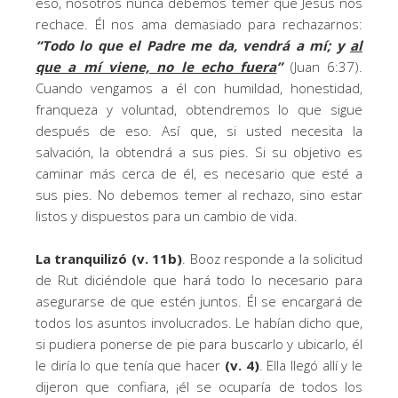
eso, nosotros nunca debemos temer que Jesús nos
rechace. Él nos ama demasiado para rechazarnos:
“Todo lo que el Padre me da, vendrá a mí; y
al
que a mí viene, no le echo fuera
”
(Juan 6:37).
Cuando vengamos a él con humildad, honestidad,
franqueza y voluntad, obtendremos lo que sigue
después de eso. Así que, si usted necesita la
salvación, la obtendrá a sus pies. Si su objetivo es
caminar más cerca de él, es necesario que esté a
sus pies. No debemos temer al rechazo, sino estar
listos y dispuestos para un cambio de vida.
La tranquilizó (v. 11b)
. Booz responde a la solicitud
de Rut diciéndole que hará todo lo necesario para
asegurarse de que estén juntos. Él se encargará de
todos los asuntos involucrados. Le habían dicho que,
si pudiera ponerse de pie para buscarlo y ubicarlo, él
le diría lo que tenía que hacer
(v. 4)
. Ella llegó allí y le
dijeron que confiara, ¡él se ocuparía de todos los