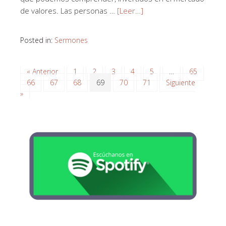
de valores. Las personas …
[Leer…]
Posted in:
Sermones
« Anterior
1
2
3
4
5
…
65
66
67
68
69
70
71
Siguiente
»