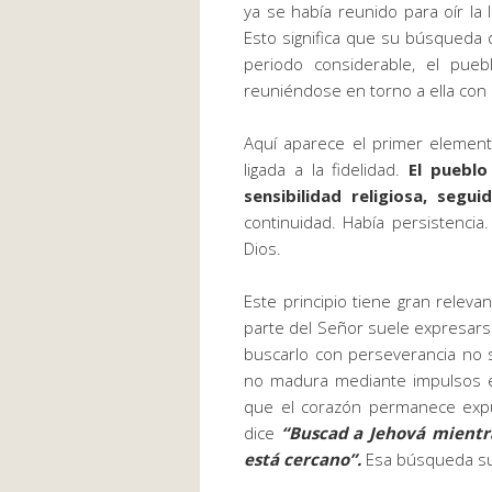
ya se había reunido para oír la
Esto significa que su búsqueda 
periodo considerable, el pue
reuniéndose en torno a ella con
Aquí aparece el primer elemento
ligada a la fidelidad.
El puebl
sensibilidad religiosa, segu
continuidad. Había persistencia
Dios.
Este principio tiene gran relev
parte del Señor suele expresarse
buscarlo con perseverancia no 
no madura mediante impulsos es
que el corazón permanece expu
dice
“Buscad a Jehová mientr
está cercano”.
Esa búsqueda supo