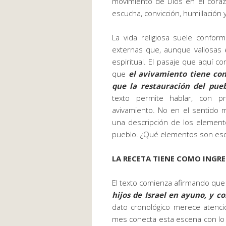
movimiento de Dios en el cora
escucha, convicción, humillación 
La vida religiosa suele confor
externas que, aunque valiosas 
espiritual. El pasaje que aquí 
que
el avivamiento tiene con
que la restauración del pue
texto permite hablar, con p
avivamiento. No en el sentido 
una descripción de los elemen
pueblo. ¿Qué elementos son es
LA RECETA TIENE COMO INGRED
El texto comienza afirmando qu
hijos de Israel en ayuno, y con
dato cronológico merece atenció
mes conecta esta escena con lo o