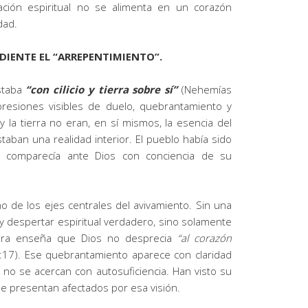
ovación espiritual no se alimenta en un corazón
dad.
DIENTE EL “ARREPENTIMIENTO”.
staba
“con cilicio y tierra sobre sí”
(Nehemías
resiones visibles de duelo, quebrantamiento y
o y la tierra no eran, en sí mismos, la esencia del
taban una realidad interior. El pueblo había sido
a comparecía ante Dios con conciencia de su
o de los ejes centrales del avivamiento. Sin una
y despertar espiritual verdadero, sino solamente
itura enseña que Dios no desprecia
“al corazón
17). Ese quebrantamiento aparece con claridad
 no se acercan con autosuficiencia. Han visto su
y se presentan afectados por esa visión.