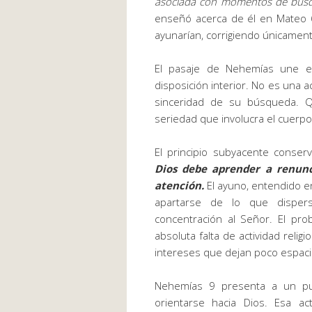
asociada con momentos de búsqu
enseñó acerca de él en Mateo 
ayunarían, corrigiendo únicament
El pasaje de Nehemías une e
disposición interior. No es una ac
sinceridad de su búsqueda. Q
seriedad que involucra el cuerpo,
El principio subyacente conser
Dios debe aprender a renun
atención.
El ayuno, entendido en
apartarse de lo que disper
concentración al Señor. El p
absoluta falta de actividad religi
intereses que dejan poco espac
Nehemías 9 presenta a un pu
orientarse hacia Dios. Esa ac