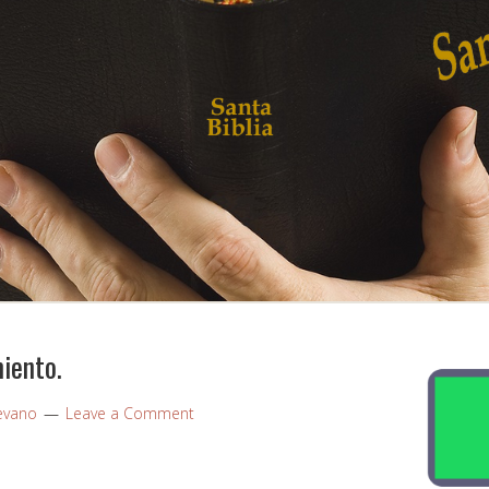
miento.
evano
Leave a Comment