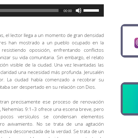
Utiliza
00:00
las
teclas
de
as, el lector llega a un momento de gran densidad
flecha
riores han mostrado a un pueblo ocupado en la
arriba/abajo
resistiendo oposición, enfrentando conflictos
para
izar su vida comunitaria. Sin embargo, el relato
aumentar
ión visible de la ciudad. Una vez levantadas las
o
claridad una necesidad más profunda. Jerusalén
disminuir
ior. La ciudad había comenzado a recobrar su
el
itaba ser despertado en su relación con Dios.
volumen.
istran precisamente ese proceso de renovación
ón, Nehemías 9:1–3 ofrece una escena breve, pero
n pocos versículos se condensan elementos
o avivamiento. No se trata de una agitación
lectiva desconectada de la verdad. Se trata de un