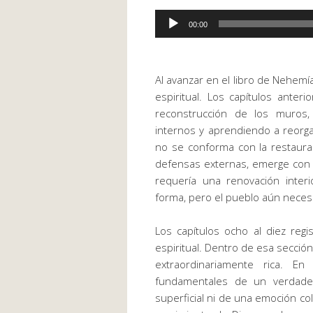
Reproductor
00:00
de
.
audio
Al avanzar en el libro de Nehemí
espiritual. Los capítulos ante
reconstrucción de los muros, 
internos y aprendiendo a reorgan
no se conforma con la restaurac
defensas externas, emerge con 
requería una renovación inter
forma, pero el pueblo aún neces
Los capítulos ocho al diez reg
espiritual. Dentro de esa secci
extraordinariamente rica. E
fundamentales de un verdader
superficial ni de una emoción co