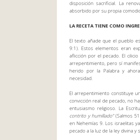
disposición sacrificial. La ren
absorbido por su propia comodi
LA RECETA TIENE COMO INGRE
El texto añade que el pueblo e
9:1). Estos elementos eran exp
aflicción por el pecado. El cilici
arrepentimiento, pero sí manifes
herido por la Palabra y ahor
necesidad.
El arrepentimiento constituye un
convicción real de pecado, no ha
entusiasmo religioso. La Escr
contrito y humillado”
(Salmos 51:
en Nehemías 9. Los israelitas ya
pecado a la luz de la ley divina 