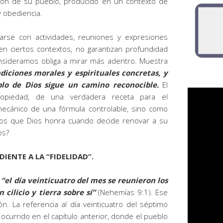
zón de su pueblo, producido en un contexto de
y obediencia.
marse con actividades, reuniones y expresiones
en ciertos contextos, no garantizan profundidad
consideramos obliga a mirar más adentro. Muestra
diciones morales y espirituales concretas, y
blo de Dios sigue un camino reconocible.
El
ropiedad, de una verdadera receta para el
mecánico de una fórmula controlable, sino como
tos que Dios honra cuando decide renovar a su
os?
IENTE A LA “FIDELIDAD”.
e
“el día veinticuatro del mes se reunieron los
 cilicio y tierra sobre sí”
(Nehemías 9:1). Ese
n. La referencia al día veinticuatro del séptimo
currido en el capítulo anterior, donde el pueblo