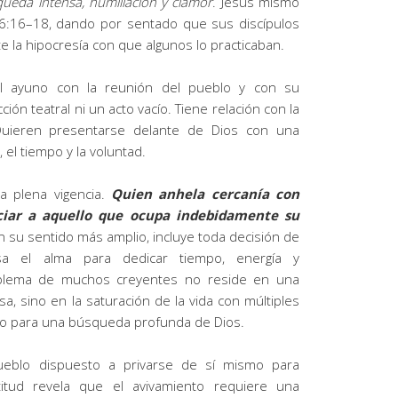
eda intensa, humillación y clamor
. Jesús mismo
6:16–18, dando por sentado que sus discípulos
e la hipocresía con que algunos lo practicaban.
l ayuno con la reunión del pueblo y con su
ción teatral ni un acto vacío. Tiene relación con la
uieren presentarse delante de Dios con una
 el tiempo y la voluntad.
va plena vigencia.
Quien anhela cercanía con
ciar a aquello que ocupa indebidamente su
 su sentido más amplio, incluye toda decisión de
sa el alma para dedicar tiempo, energía y
roblema de muchos creyentes no reside en una
osa, sino en la saturación de la vida con múltiples
io para una búsqueda profunda de Dios.
eblo dispuesto a privarse de sí mismo para
titud revela que el avivamiento requiere una