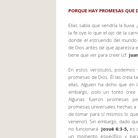
PORQUE HAY PROMESAS QUE DE
Elías sabía que vendría la lluvi
la fe oye lo que el ojo de la ca
donde el estruendo del mundo s
de Dios antes de que aparezca e
tiene que ver para creer (cf.
Jua
En estos versículos, podemos 
promesas de Dios. Él las creía t
ellas. Alguien ha dicho que en 
embargo, ¡solo un tonto cree
Algunas fueron promesas per
promesas universales hechas a 
de tomar para sí mismos lo qu
veneno!). Sin embargo, dado qu
no funcionará.
Josué 6:3-5,
es o
un momento específico y para