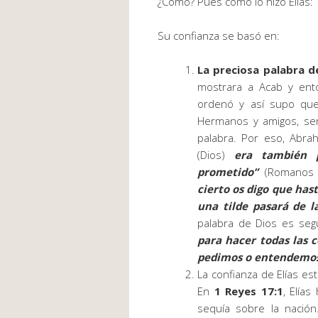
¿Cómo? Pues como lo hizo Elías:
Su confianza se basó en:
La preciosa palabra d
mostrara a Acab y enton
ordenó y así supo que 
Hermanos y amigos, ser
palabra. Por eso, Abr
(Dios)
era también 
prometido”
(Romanos 4
cierto os digo que hast
una tilde pasará de l
palabra de Dios es seg
para hacer todas las
pedimos o entendemo
La confianza de Elías e
En
1 Reyes 17:1
, Elía
sequía sobre la nación