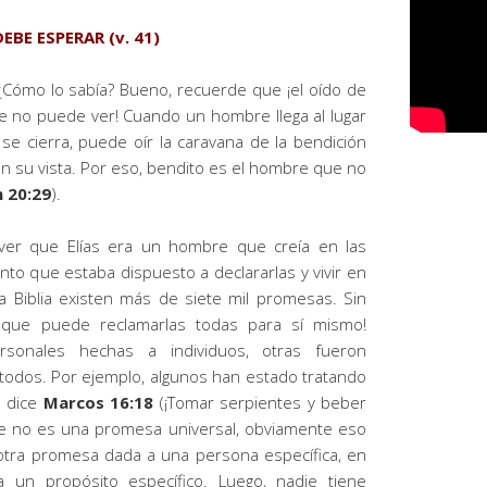
BE ESPERAR (v. 41)
a. ¿Cómo lo sabía? Bueno, recuerde que ¡el oído de
rne no puede ver! Cuando un hombre llega al lugar
e cierra, puede oír la caravana de la bendición
n su vista. Por eso, bendito es el hombre que no
n 20:29
).
ver que Elías era un hombre que creía en las
anto que estaba dispuesto a declararlas y vivir en
la Biblia existen más de siete mil promesas. Sin
 que puede reclamarlas todas para sí mismo!
sonales hechas a individuos, otras fueron
todos. Por ejemplo, algunos han estado tratando
e dice
Marcos 16:18
(¡Tomar serpientes y beber
e no es una promesa universal, obviamente eso
tra promesa dada a una persona específica, en
 un propósito específico. Luego, nadie tiene