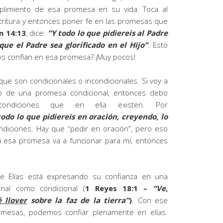
plimiento de esa promesa en su vida. Toca al
Escritura y entonces poner fe en las promesas que
n 14:13
, dice:
“Y todo lo que pidiereis al Padre
ue el Padre sea glorificado en el Hijo”
. Esto
tos confían en esa promesa? ¡Muy pocos!
que son condicionales o incondicionales. Si voy a
to de una promesa condicional, entonces debo
ondiciones que en ella existen. Por
todo lo que pidiereis en oración, creyendo, lo
ondiciones. Hay que “pedir en oración”, pero eso
Si esa promesa va a funcionar para mí, entonces
ue Elías está expresando su confianza en una
al como condicional (
1 Reyes 18:1 –
“Ve,
 llover
sobre la faz de la tierra”
)
. Con ese
mesas, podemos confiar plenamente en ellas.