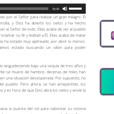
Utiliza
00:00
las
ado por el Señor para realizar un gran milagro. Él
teclas
cilla, y Dios ha abierto los cielos y ha hecho
de
r el Señor de todo. Elías acaba de ver al pueblo
flecha
roclamar su fe y lealtad a Él. Elías acaba de matar
arriba/abajo
día ha estado muy ajetreado, por decir lo menos.
para
íamos estado buscando un sillón para poder
aumentar
o
disminuir
tado languideciendo bajo una sequía de tres años y
el
gente se muere de hambre, decenas de miles han
volumen.
 en una situación desesperada. Por supuesto, no
 del pueblo. Pero ahora, se han arrepentido, los
 y es hora de que Dios abra los cielos y envíe la
acia la puesta del sol para saborear su victoria