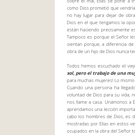
sobre el mal, Elías se pone a t
como Dios prometió que vendría.
no hay lugar para dejar de obr
Dios en el que tengamos la opo
están haciendo precisamente e
Tampoco es porque el Señor les
sientan porque, a diferencia de
obra de un hijo de Dios nunca te
Todos hemos escuchado el viejo
sol, pero el trabajo de una m
para muchas mujeres! Lo mismo 
Cuando una persona ha llegado 
voluntad de Dios para su vida, n
nos llame a casa. Unámonos a El
aprendamos una lección importa
cabo los hombres de Dios, es de
mostradas por Elías en estos 
ocupados en la obra del Señor t