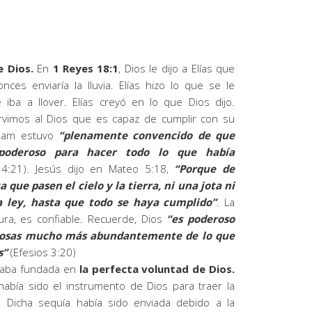
e Dios.
En
1 Reyes 18:1
, Dios le dijo a Elías que
ces enviaría la lluvia. Elías hizo lo que se le
iba a llover. Elías creyó en lo que Dios dijo.
vimos al Dios que es capaz de cumplir con su
aham estuvo
“plenamente convencido de que
poderoso para hacer todo lo que había
:21). Jesús dijo en Mateo 5:18,
“Porque de
a que pasen el cielo y la tierra, ni una jota ni
a ley, hasta que todo se haya cumplido”
. La
ura, es confiable. Recuerde, Dios
“es poderoso
 cosas mucho más abundantemente de lo que
s”
(Efesios 3:20)
staba fundada en
la perfecta voluntad de Dios.
s había sido el instrumento de Dios para traer la
. Dicha sequía había sido enviada debido a la