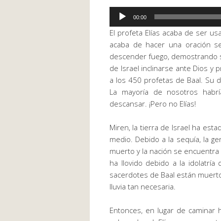
Reproductor
00:00
de
El profeta Elías acaba de ser us
audio
acaba de hacer una oración sen
descender fuego, demostrando se
de Israel inclinarse ante Dios y p
a los 450 profetas de Baal. Su 
La mayoría de nosotros habr
descansar. ¡Pero no Elías!
Miren, la tierra de Israel ha es
medio. Debido a la sequía, la 
muerto y la nación se encuentra
ha llovido debido a la idolatría
sacerdotes de Baal están muertos
lluvia tan necesaria.
Entonces, en lugar de caminar h