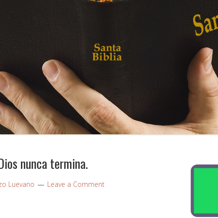
 Dios nunca termina.
zo Luevano
Leave a Comment