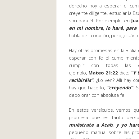
derecho hoy a esperar el cum
creyente diligente, estudiar la 
son para él. Por ejemplo, en
Jua
en mi nombre, lo haré, para q
habla de la oración, pero, ¿cuán
Hay otras promesas en la Biblia 
esperar con fe el cumplimien
cumplir con todas las c
ejemplo,
Mateo 21:22
dice:
“Y 
recibiréis”
. ¿Lo ven? Allí hay c
hay que hacerlo,
“creyendo”
. 
debo orar con absoluta fe.
En estos versículos, vemos q
promesa que es tanto person
muéstrate a Acab,
y yo haré
pequeño manual sobre las pro