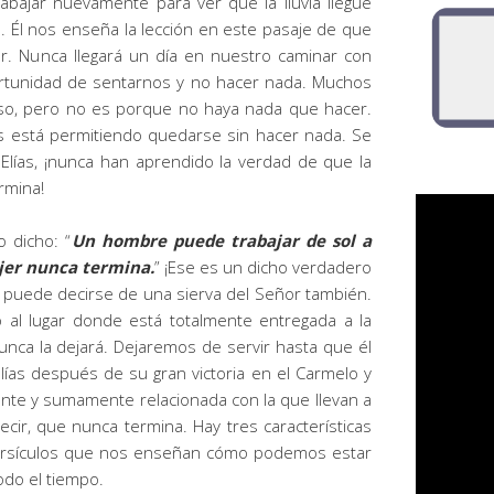
rabajar nuevamente para ver que la lluvia llegue
 Él nos enseña la lección en este pasaje de que
ar. Nunca llegará un día en nuestro caminar con
rtunidad de sentarnos y no hacer nada. Muchos
so, pero no es porque no haya nada que hacer.
 está permitiendo quedarse sin hacer nada. Se
 Elías, ¡nunca han aprendido la verdad de que la
rmina!
 dicho: “
Un hombre puede trabajar de sol a
ujer nunca termina.
” ¡Ese es un dicho verdadero
puede decirse de una sierva del Señor también.
al lugar donde está totalmente entregada a la
unca la dejará. Dejaremos de servir hasta que él
ías después de su gran victoria en el Carmelo y
nte y sumamente relacionada con la que llevan a
cir, que nunca termina. Hay tres características
versículos que nos enseñan cómo podemos estar
odo el tiempo.