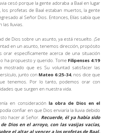
lluvia cesó porque la gente adoraba a Baal en lugar
, los profetas de Baal estaban muertos, la gente
egresado al Señor Dios. Entonces, Elías sabía que
 las lluvias.
d de Dios sobre un asunto, ya está resuelto. ¡Se
untad en un asunto, tenemos dirección, propósito
 orar específicamente acerca de una situación
í lo ha propuesto y querido. Tome
Filipenses 4:19
ha mostrado que es Su voluntad satisfacer las
ersículo, junto con
Mateo 6:25-34
, nos dice que
 que tenemos. Por lo tanto, podemos orar con
sidades que surgen en nuestra vida.
tenía en consideración
la obra de Dios en el
podía confiar en que Dios enviaría la lluvia debido
isto hacer al Señor.
Recuerde, él ya había sido
 de Dios en el arroyo, con las vasijas vacías,
obre el altar al vencer a los profetas de Baal.