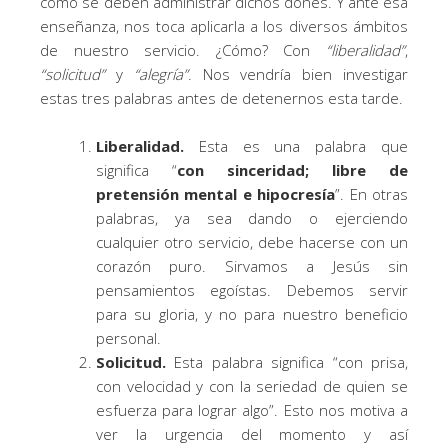
cómo se deben administrar dichos dones. Y ante esa
enseñanza, nos toca aplicarla a los diversos ámbitos
de nuestro servicio. ¿Cómo? Con
“liberalidad”
,
“solicitud”
y
“alegría”
. Nos vendría bien investigar
estas tres palabras antes de detenernos esta tarde.
Liberalidad.
Esta es una palabra que
significa “
con sinceridad; libre de
pretensión mental e hipocresía
”. En otras
palabras, ya sea dando o ejerciendo
cualquier otro servicio, debe hacerse con un
corazón puro. Sirvamos a Jesús sin
pensamientos egoístas. Debemos servir
para su gloria, y no para nuestro beneficio
personal.
Solicitud.
Esta palabra significa “con prisa,
con velocidad y con la seriedad de quien se
esfuerza para lograr algo”. Esto nos motiva a
ver la urgencia del momento y así