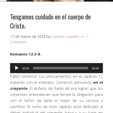
Tengamos cuidado en el cuerpo de
Cristo.
17 de marzo de 2024
by
Lorenzo Luevano
1
Comment
Romanos 12:3-8.
Reproductor
00:00
00:00
de
Pablo comenzó sus pensamientos en el capítulo 12
audio
tratando con el individuo. Comenzó pensando
en el
creyente
. El énfasis de Pablo allí era lograr que los
creyentes entendieran que tenían la obligación para
con el Señor de darle lo mejor de su servicio y
sacrificio. El resto de este capítulo está dedicado al
deber individual del creyente, hacia y a su lugar en