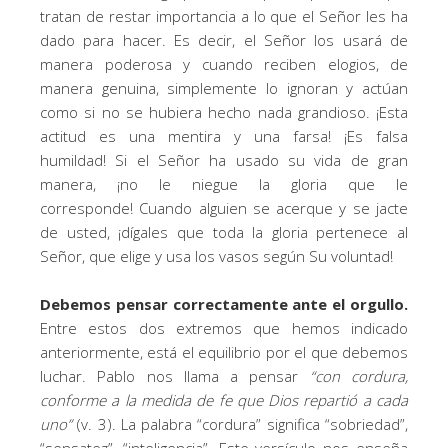
tratan de restar importancia a lo que el Señor les ha
dado para hacer. Es decir, el Señor los usará de
manera poderosa y cuando reciben elogios, de
manera genuina, simplemente lo ignoran y actúan
como si no se hubiera hecho nada grandioso. ¡Esta
actitud es una mentira y una farsa! ¡Es falsa
humildad! Si el Señor ha usado su vida de gran
manera, ¡no le niegue la gloria que le
corresponde! Cuando alguien se acerque y se jacte
de usted, ¡dígales que toda la gloria pertenece al
Señor, que elige y usa los vasos según Su voluntad!
Debemos pensar correctamente ante el orgullo.
Entre estos dos extremos que hemos indicado
anteriormente, está el equilibrio por el que debemos
luchar. Pablo nos llama a pensar
“
con cordura,
conforme a la medida de fe que Dios repartió a cada
uno
”
(v. 3). La palabra “cordura” significa “sobriedad”,
“sensatez”, “inteligencia”. Este versículo nos enseña