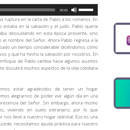
Utiliza
00:00
las
 ruptura en la carta de Pablo a los romanos. En
teclas
 estaba en la salvación y el judío. Pablo quería
de
taba descuidando en esta época presente, sino
flecha
o el nombre del Señor. Ahora Pablo regresa a la
arriba/abajo
 pasado un tiempo considerable diciéndonos cómo
para
os y qué ha hecho la salvación por nosotros. En
aumentar
el enfoque de Pablo cambia hacia algunos asuntos
o
te discutirá muchos aspectos de la vida cotidiana
disminuir
el
volumen.
emos estar agradecidos de tener un hogar
mos alegrarnos de poder vivir algún día en una
presencia del Señor. Sin embargo, ahora mismo
os, viviendo en suelo extranjero, por lo que
nos lleve a nuestro hogar celestial. Eso es una
sucede, necesitamos ayuda práctica para nuestro