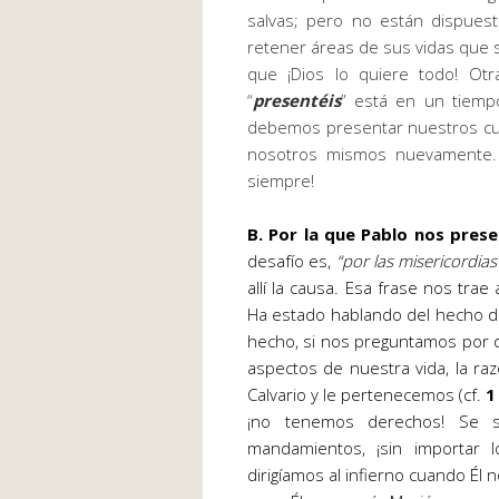
salvas; pero no están dispuest
retener áreas de sus vidas que 
que ¡Dios lo quiere todo! Ot
“
presentéis
” está en un tiempo
debemos presentar nuestros cuer
nosotros mismos nuevamente.
siempre!
B. Por la que Pablo nos pres
desafío es,
“
por las misericordia
allí la causa. Esa frase nos tra
Ha estado hablando del hecho de
hecho, si nos preguntamos por 
aspectos de nuestra vida, la r
Calvario y le pertenecemos (cf.
1
¡no tenemos derechos! Se 
mandamientos, ¡sin importar
dirigíamos al infierno cuando Él