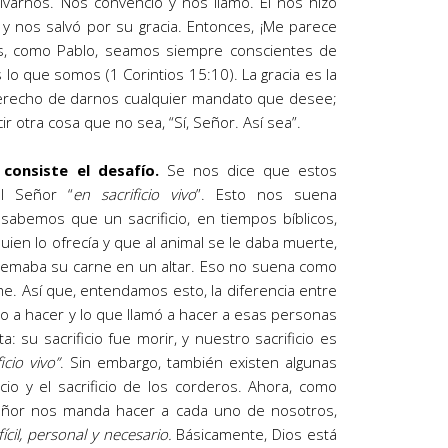
lvarnos. Nos convenció y nos llamó. Él nos hizo
e, y nos salvó por su gracia. Entonces, ¡Me parece
s, como Pablo, seamos siempre conscientes de
 lo que somos (1 Corintios 15:10). La gracia es la
 derecho de darnos cualquier mandato que desee;
 otra cosa que no sea, “Sí, Señor. Así sea”.
consiste el desafío.
Se nos dice que estos
l Señor “
en sacrificio vivo
”. Esto nos suena
sabemos que un sacrificio, en tiempos bíblicos,
uien lo ofrecía y que al animal se le daba muerte,
emaba su carne en un altar. Eso no suena como
me. Así que, entendamos esto, la diferencia entre
o a hacer y lo que llamó a hacer a esas personas
: su sacrificio fue morir, y nuestro sacrificio es
ficio vivo”
. Sin embargo, también existen algunas
icio y el sacrificio de los corderos. Ahora, como
 Señor nos manda hacer a cada uno de nosotros,
fícil, personal y necesario.
Básicamente, Dios está