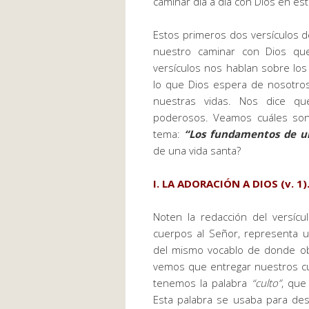
caminar día a día con Dios en e
Estos primeros dos versículos 
nuestro caminar con Dios qu
versículos nos hablan sobre lo
lo que Dios espera de nosotro
nuestras vidas. Nos dice qu
poderosos. Veamos cuáles son
tema:
“Los fundamentos de u
de una vida santa?
I. LA ADORACIÓN A DIOS (v. 1)
Noten la redacción del versíc
cuerpos al Señor, representa 
del mismo vocablo de donde o
vemos que entregar nuestros cue
tenemos la palabra
“culto”
, que
Esta palabra se usaba para descr