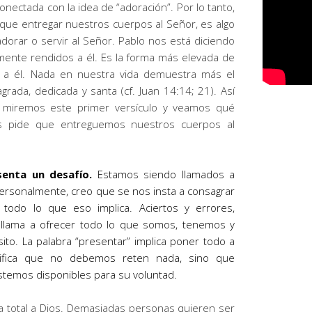
onectada con la idea de “adoración”. Por lo tanto,
ica que entregar nuestros cuerpos al Señor, es algo
 adorar o servir al Señor. Pablo nos está diciendo
mente rendidos a él. Es la forma más elevada de
 a él. Nada en nuestra vida demuestra más el
rada, dedicada y santa (cf. Juan 14:14; 21). Así
, miremos este primer versículo y veamos qué
s pide que entreguemos nuestros cuerpos al
senta un desafío.
Estamos siendo llamados a
ersonalmente, creo que se nos insta a consagrar
todo lo que eso implica. Aciertos y errores,
os llama a ofrecer todo lo que somos, tenemos y
ito. La palabra “presentar” implica poner todo a
gnifica que no debemos reten nada, sino que
stemos disponibles para su voluntad.
ga total a Dios. Demasiadas personas quieren ser