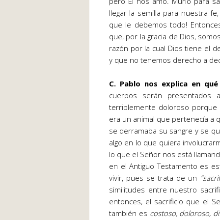
pero Él nos amó. Murió para sa
llegar la semilla para nuestra f
que le debemos todo! Entonce
que, por la gracia de Dios, somos
razón por la cual Dios tiene el
y que no tenemos derecho a decir
C. Pablo nos explica en qué 
cuerpos serán presentados a
terriblemente doloroso porque 
era un animal que pertenecía a q
se derramaba su sangre y se qu
algo en lo que quiera involucrar
lo que el Señor nos está llamand
en el Antiguo Testamento es esta
vivir, pues se trata de un
“sacri
similitudes entre nuestro sacrif
entonces, el sacrificio que el
también es
costoso, doloroso, di