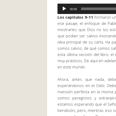
Reproductor
00:00
de
Los capítulos 9-11
formaron una
audio
ese pasaje, el enfoque de Pablo
mostrarles que Dios no los es
que podían ser salvos invocand
idea principal de su carta. Ha
somos salvos, de qué somos salv
esta última sección del libro, 
muy prácticos. De aquí en adelan
en este mundo.
Ahora, antes que nada, deb
esperándonos en el Cielo. Debe
mansión perfecta en la misma 
somos peregrinos y extranjer
estamos esperando que el Señor 
bendición; pero, mientras eso 