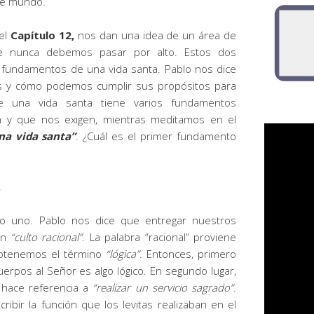
ste mundo.
del
Capítulo 12,
nos dan una idea de un área de
e nunca debemos pasar por alto. Estos dos
s fundamentos de una vida santa. Pablo nos dice
s y cómo podemos cumplir sus propósitos para
e una vida santa tiene varios fundamentos
 y que nos exigen, mientras meditamos en el
na vida santa”
. ¿Cuál es el primer fundamento
.
ulo uno. Pablo nos dice que entregar nuestros
un
“culto racional”
. La palabra “racional” proviene
btenemos el término
“lógica”
. Entonces, primero
rpos al Señor es algo lógico. En segundo lugar,
 hace referencia a
“realizar un servicio sagrado”
.
ibir la función que los levitas realizaban en el