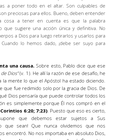
as a poner todo en el altar. Son culpables de
son preciosas para ellos. Bueno, deben entender
ra cosa a tener en cuenta es que la palabra
 que sugiere una acción única y definitiva. No
pos a Dios para luego retirarlos y usarlos para
 Cuando lo hemos dado, ¡debe ser suyo para
enta una causa.
Sobre esto, Pablo dice que ese
s de Dios
”
(v. 1). He allí la razón de ese desafío, he
e a la mente lo que el Apóstol ha estado diciendo.
 que fue redimido solo por la gracia de Dios. De
qué Dios pensaría que puede controlar todos los
azón es simplemente porque Él nos compró en el
 Corintios 6:20; 7:23)
. Puesto que eso es cierto,
supone que debemos estar sujetos a Sus
 lo que sean! Que nunca olvidemos que nos
 nos encontró. No nos importaba en absoluto Dios,