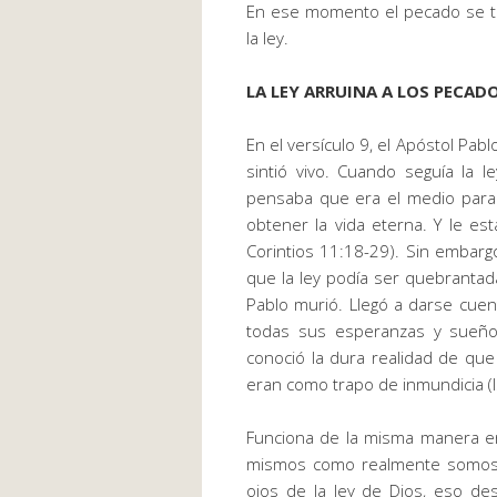
En ese momento el pecado se to
la ley.
LA LEY ARRUINA A LOS PECADOR
En el versículo 9
,
el Apóstol
Pabl
sintió vivo. Cuando seguía la
le
pensaba que era el medio para 
obtener la vida eterna. Y le es
Corintios 11:18-29). Sin embarg
que la ley podía ser quebrantad
Pablo murió. Llegó a darse cuen
todas sus esperanzas y sueño
conoció la dura realidad de que
eran como trapo de inmundicia (I
Funciona de la misma manera 
mismos como realmente somos, a
ojos de la
l
ey
de Dios,
eso des