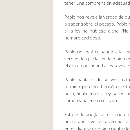
tener una comprensión adecuada
Pablo nos revela la verdad de q
a saber sobre el pecado. Pablo m
si la
ley
no hubiese dicho, “No 
hombre codicioso.
Pablo no está culpando a la
ley
verdad
de que la
ley
dejó bien en
él era un pecador. La
ley
revela e
Pablo había vivido su vida tra
terminó perdido. Pensó que tod
pero, finalmente, la
ley
se encar
comenzaba en su corazón.
Esto es lo que Jesús enseñó
en 
nunca podrá ver esta verdad ha
entendió esto, se dio cuenta de