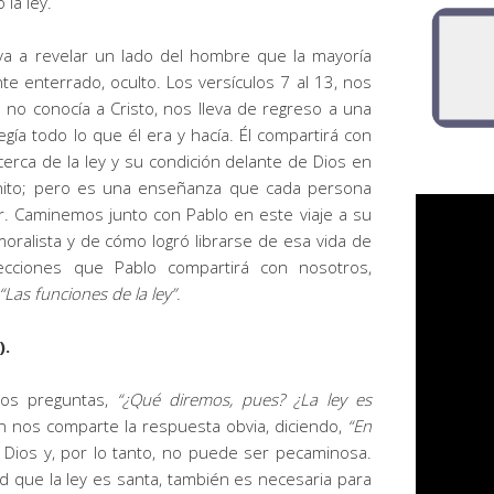
o la
ley
.
a a revelar un lado del hombre que la mayoría
 enterrado, oculto. Los versículos 7 al 13, nos
 no conocía a Cristo, nos lleva de regreso a una
egía todo lo que él era y hacía. Él compartirá con
cerca de la
ley
y su condición delante de Dios en
onito; pero es una enseñanza que cada persona
. Caminemos junto con Pablo en este viaje a su
oralista y de cómo logró librarse de esa vida de
lecciones que Pablo compartirá con nosotros,
“Las funciones de la
ley
”
.
).
os preguntas,
“
¿Qué diremos, pues? ¿La
ley
es
n nos comparte la respuesta obvia, diciendo,
“En
Dios y, por lo tanto, no puede ser
pecaminosa.
ad que la
ley
es santa, también es necesaria para