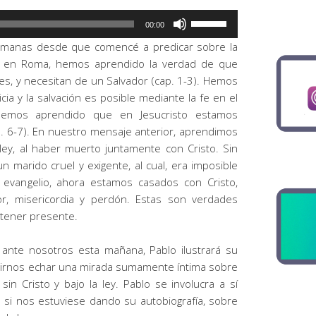
Utiliza
00:00
las
semanas desde
que comencé a predicar sobre la
teclas
s en Roma, hemos aprendido la verdad de que
de
s, y necesitan de un Salvador (cap. 1-3). Hemos
flecha
cia y la salvación es posible mediante la fe en el
arriba/abajo
 Hemos aprendido que en Jesucristo estamos
para
. 6-7). En nuestro mensaje anterior, aprendimos
aumentar
ley
, al haber muerto juntamente con Cristo. Sin
o
 marido cruel y exigente, al cual, era imposible
disminuir
l evangelio, ahora estamos casados con Cristo,
el
r, misericordia y perdón. Estas son verdades
volumen.
tener presente.
s ante nosotros esta mañana, Pablo
ilustrará su
itirnos echar una mirada sumamente íntima sobre
sin Cristo y bajo la
ley
. Pablo se involucra a sí
 si nos estuviese dando su autobiografía, sobre