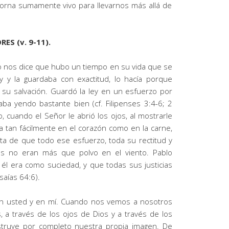
rna sumamente vivo para llevarnos más allá de
ES (v. 9-11).
o
nos dice que hubo un
tiempo en
su vida que se
y
y la guardaba
con exactitud
, lo hacía porque
su salvación. Guardó la
ley
en un esfuerzo por
taba yendo bastante bien
(cf. Filipenses 3:4-6; 2
o,
cuando el Señor le abrió los ojos, al mostrarle
a tan fácilmente en el corazón como en la carne,
ta de que todo ese esfuerzo, toda su rectitud y
s no eran más que polvo en el viento. Pablo
 él era como suciedad, y que todas sus justicias
saías 64:6).
en
usted
y en mí. Cuando nos vemos a nosotros
 través de los ojos de Dios y a través de los
truye por completo nuestra propia imagen. De