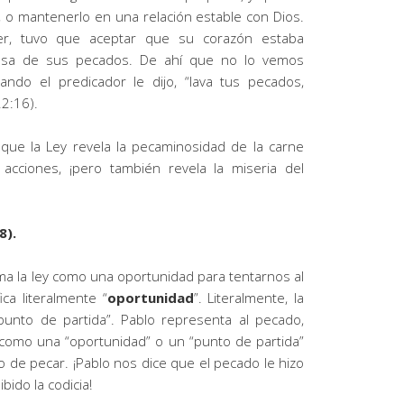
, o mantenerlo en una relación estable con Dios.
er, tuvo que aceptar que su corazón estaba
sa de sus pecados. De ahí que no lo vemos
ando el predicador le dijo, “lava tus pecados,
2:16).
que la
Ley
revela la pecaminosidad de la carne
cciones, ¡pero también revela la miseria del
8).
ma la
ley
como una oportunidad para tentarnos al
fica literalmente
“
oportunidad
”
.
Literalmente, la
punto de partida”. Pablo representa al pecado,
como una “oportunidad” o un “punto de partida”
eo de
pecar.
¡Pablo nos dice que el pecado le hizo
bido la codicia!