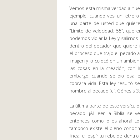
Vemos esta misma verdad a nues
ejemplo, cuando ves un letrero
una parte de usted que quiere
“Límite de velocidad: 55”, que
podemos violar la
Ley
y salirnos 
dentro del pecador que quiere i
el proceso que trajo el pecado 
imagen y lo colocó en un ambient
las cosas en la creación, con 
embargo, cuando se dio esa
l
cobrara vida. Esta
ley
resultó ser
hombre al pecado
(cf.
Génesis 3:
La última parte de este versícul
pecado. ¡Al leer la Biblia se
entonces como lo es ahora! Lo
tampoco existe el pleno conoci
línea, el espíritu rebelde dent