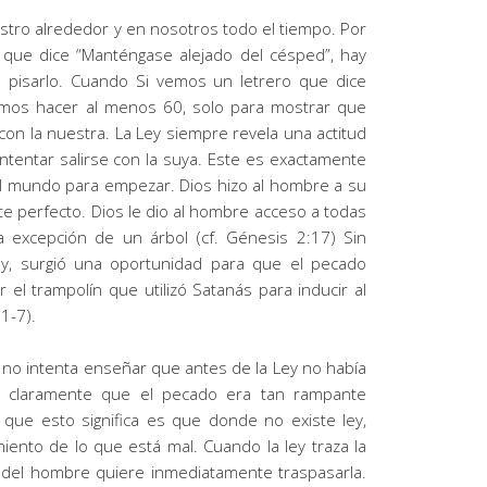
tro alrededor y en nosotros todo el tiempo. Por
 que dice “Manténgase alejado del césped”, hay
 pisarlo. Cuando Si vemos un letrero que dice
remos hacer al menos 60, solo para mostrar que
con la nuestra. La
Ley
siempre revela una actitud
ntentar salirse con la suya. Este es exactamente
al mundo para empezar. Dios hizo al hombre a su
e perfecto. Dios le dio al hombre acceso a todas
la excepción de un árbol
(cf.
Génesis
2:17
)
Sin
ey
, surgió una oportunidad para que el pecado
 el trampolín que utilizó Satanás para inducir al
1-7)
.
o no intenta enseñar que antes de la
Ley
no había
 ve claramente que el pecado era tan rampante
 que esto significa es que donde no existe
ley
,
miento de lo que está mal. Cuando la
ley
traza la
ro del hombre quiere inmediatamente traspasarla.