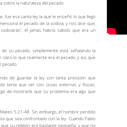
 sobre la naturaleza del pecado.
ue, fue esa santa
ley
la que le enseñó lo que llegó
enciona el pecado de la codicia, y nos dice que,
codiciarás”, él jamás habría sabido que era un
de su pecado, simplemente está señalando
la
 claro lo que realmente era el pecado, y así, que
l pecado.
tando de guardar la
ley
con tanta precisión que
o tenía que ver con cosas externas y físicas;
gó de mostrarle que su problema era algo que
Mateo 5:21-48. Sin embargo, el hombre perdido
sta que sea confrontado con la
ley
. Cuando Pablo
 que su religión era bastante pequeña, y que no