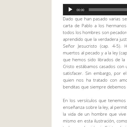
Reproductor
00:00
de
Dado que han pasado varias 
audio
carta de Pablo a los hermano
todos los hombres son pecadore
aprendido que la verdadera justi
Señor Jesucristo (cap. 4-5).
muertos al pecado y a la
ley
(cap
que hemos sido librados de la
Cristo estábamos casados con un
satisfacer. Sin embargo, por e
quien nos ha tratado con amo
benditas que siempre debemos 
En los versículos que tenemo
enseñanza sobre la
ley
, al perm
la vida de un hombre que vive 
mismo en esta ilustración, como