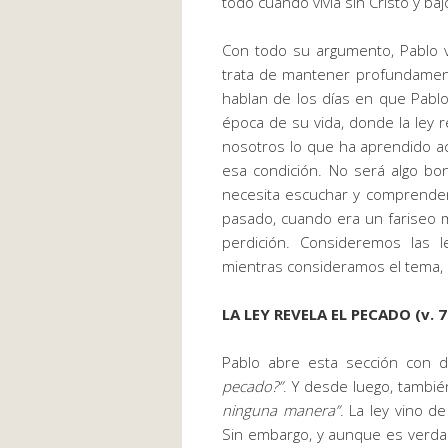
todo cuando vivía sin Cristo y baj
Con todo su argumento, Pablo v
trata de mantener profundamente
hablan de los días en que Pablo
época de su vida, donde la
ley
r
nosotros lo que ha aprendido a
esa condición. No será algo b
necesita escuchar y comprender
pasado, cuando era un fariseo m
perdición. Consideremos las 
mientras consideramos el tema,
LA
LEY
REVELA EL PECADO (v. 7
Pablo abre esta sección con
d
pecado?
”
. Y desde luego, tambié
ninguna manera”
. La
ley
vino de 
Sin embargo, y aunque es verd