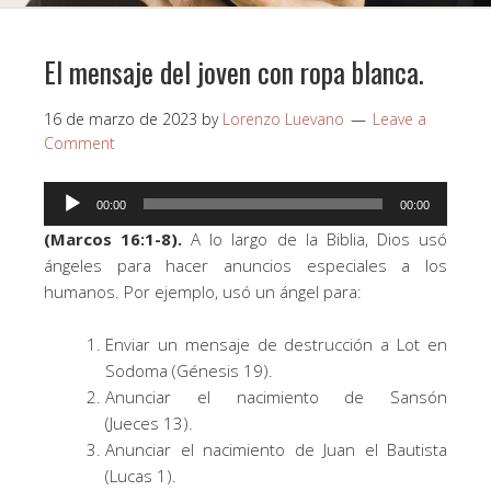
El mensaje del joven con ropa blanca.
16 de marzo de 2023
by
Lorenzo Luevano
Leave a
Comment
Reproductor
00:00
00:00
de
(Marcos 16:1-8).
A lo largo de la Biblia, Dios usó
audio
ángeles para hacer anuncios especiales a los
humanos. Por ejemplo, usó un ángel para:
Enviar un mensaje de destrucción a Lot en
Sodoma (Génesis 19).
Anunciar el nacimiento de Sansón
(Jueces 13).
Anunciar el nacimiento de Juan el Bautista
(Lucas 1).