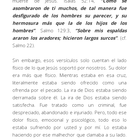
muerte de Jesús. Isaías 52:14,
“
Como se
asombraron de ti muchos, de tal manera fue
desfigurado de los hombres su parecer, y su
hermosura más que la de los hijos de los
hombres”
. Salmo 129:3,
“
Sobre mis espaldas
araron los aradores;
hicieron largos surcos”
. (cf.
Salmo 22).
Sin embargo, esos versículos solo cuentan el lado
físico de lo que Jesús soportó por nosotros. Su dolor
era más que físico. Mientras estaba en esa cruz,
literalmente estaba siendo ofrecido como una
ofrenda por el pecado. La ira de Dios estaba siendo
derramada sobre él. La ira de Dios estaba siendo
satisfecha. Fue tratado como un criminal, fue
despreciado, abandonado e injuriado. Pero, todo ese
dolor físico, emocional y psicológico, todo eso lo
estaba sufriendo por usted y por mí. Lo estaba
haciendo por ese malhechor que clamaba a su lado.