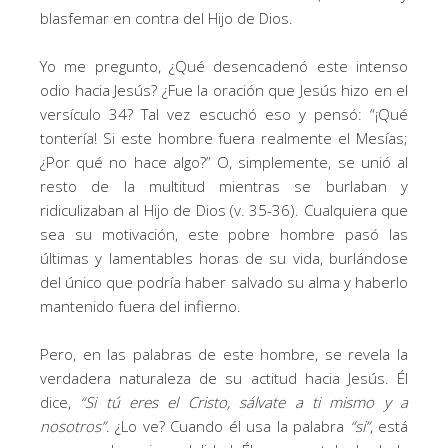
blasfemar en contra del Hijo de Dios.
Yo me pregunto, ¿Qué desencadenó este intenso
odio hacia Jesús? ¿Fue la oración que Jesús hizo en el
versículo 34? Tal vez escuchó eso y pensó: “¡Qué
tontería! Si este hombre fuera realmente el Mesías;
¿Por qué no hace algo?” O, simplemente, se unió al
resto de la multitud mientras se burlaban y
ridiculizaban al Hijo de Dios (v. 35-36). Cualquiera que
sea su motivación, este pobre hombre pasó las
últimas y lamentables horas de su vida, burlándose
del único que podría haber salvado su alma y haberlo
mantenido fuera del infierno.
Pero, en las palabras de este hombre, se revela la
verdadera naturaleza de su actitud hacia Jesús. Él
dice,
“
Si tú eres el Cristo, sálvate a ti mismo y a
nosotros”
. ¿Lo ve? Cuando él usa la palabra
“si”
, está