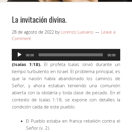
La invitación divina.
28 de agosto de 2022
by
Lorenzo Luevano
Leave a
Comment
Reproductor
00:00
00:00
de
(Isaías 1:18).
El profeta Isaías sirvió durante un
audio
tiempo turbulento en Israel. El problema principal, es
que la nación había abandonado los caminos de
Señor, y ahora estaban teniendo una comunión
abierta con la idolatría y toda clase de pecado. En el
contexto de Isaías 1:18, se expone con detalles la
condición caída de este pueblo.
El Pueblo estaba en franca rebelión contra el
Señor (v. 2).