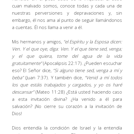
cuan malvado somos, conoce todas y cada una de
nuestras perversiones y depravaciones y, sin
embargo, él nos ama al punto de seguir llamándonos
a cuentas. Él nos llama a venir a él.
Mis hermanos y amigos,
“
el Espíritu y la Esposa dicen:
Ven. Y el que oye, diga: Ven. Y el que tiene sed, venga;
y el que quiera, tome del agua de la vida
gratuitamente
”
(Apocalipsis 22:17). ¿Pueden escuchar
eso? El Señor dice,
“
Si alguno tiene sed, venga a mí y
beba
”
(Juan 7:37). Y también dice,
“
Venid a mí todos
los que estáis trabajados y cargados, y yo os haré
descansar
”
(Mateo 11:28) ¿Está usted haciendo caso
a esta invitación divina? ¿Ha venido a él para
salvación? ¡No cierre su corazón a la invitación de
Dios!
Dios entendía la condición de Israel y la entendía