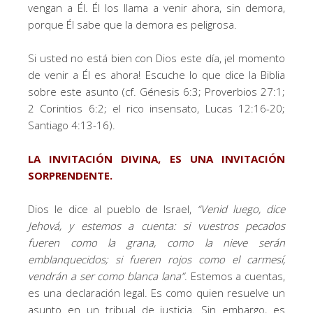
vengan a Él. Él los llama a venir ahora, sin demora,
porque Él sabe que la demora es peligrosa.
Si usted no está bien con Dios este día, ¡el momento
de venir a Él es ahora! Escuche lo que dice la Biblia
sobre este asunto (cf. Génesis 6:3; Proverbios 27:1;
2 Corintios 6:2; el rico insensato, Lucas 12:16-20;
Santiago 4:13-16).
LA INVITACIÓN DIVINA, ES UNA INVITACIÓN
SORPRENDENTE.
Dios le dice al pueblo de Israel,
“
Venid luego, dice
Jehová, y estemos a cuenta
:
si vuestros pecados
fueren como la grana, como la nieve serán
emblanquecidos; si fueren rojos como el carmesí,
vendrán a ser como blanca lana
”
. Estemos a cuentas,
es una declaración legal. Es como quien resuelve un
asunto en un tribual de justicia. Sin embargo, es