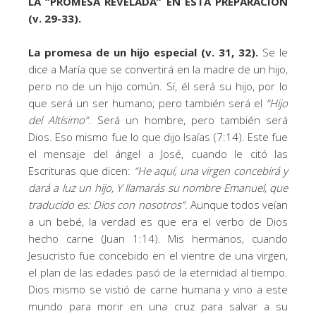
LA “PROMESA REVELADA” EN ESTA PREPARACIÓN
(v. 29-33).
La promesa de un hijo especial (v. 31, 32).
Se le
dice a María que se convertirá en la madre de un hijo,
pero no de un hijo común. Sí, él será su hijo, por lo
que será un ser humano; pero también será el
“Hijo
del Altísimo”
. Será un hombre, pero también será
Dios. Eso mismo fue lo que dijo Isaías (7:14). Este fue
el mensaje del ángel a José, cuando le citó las
Escrituras que dicen:
“
He aquí, una virgen concebirá y
dará a luz un hijo,
Y llamarás su nombre Emanuel,
que
traducido es: Dios con nosotros
”
. Aunque todos veían
a un bebé, la verdad es que era el verbo de Dios
hecho carne (Juan 1:14). Mis hermanos, cuando
Jesucristo fue concebido en el vientre de una virgen,
el plan de las edades pasó de la eternidad al tiempo.
Dios mismo se vistió de carne humana y vino a este
mundo para morir en una cruz para salvar a su