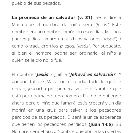
pueblo de sus pecados.
La promesa de un salvador (v. 31).
Se le dice a
María que el nombre del niño será
“Jesús”
. Este
nombre era un nombre común en esos días. Muchos
padres judíos llamaron a sus hijos varones
“Josué”
, o
como lo tradujeron los griegos,
“Jesús”
. Por supuesto,
si bien el nombre podría ser ordinario, el niño a
quien se le dio no lo fue.
El nombre “
Jesús
” significa “
Jehová es salvación
”. Y
aunque tal vez María no entendió todo lo que le
decían, ¡escucha por primera vez ese Nombre que
está por encima de todo nombre! Ella no lo entiende
ahora, pero el niño que llamará Jesús crecerá y un día
morirá en una cruz para salvar a los pecadores
perdidos de sus pecados. Él será la única esperanza
que tienen los pecadores perdidos
(Juan 14:6)
. Su
Nombre será el único Nombre que abrirá las puertas