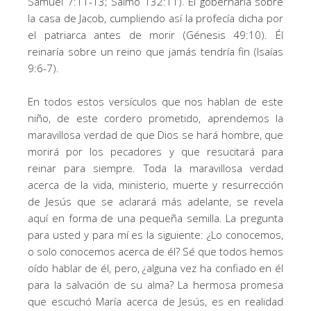
Samuel 7:11-13; Salmo 132:11). Él gobernaría sobre
la casa de Jacob, cumpliendo así la profecía dicha por
el patriarca antes de morir (Génesis 49:10). Él
reinaría sobre un reino que jamás tendría fin (Isaías
9:6-7).
En todos estos versículos que nos hablan de este
niño, de este cordero prometido, aprendemos la
maravillosa verdad de que Dios se hará hombre, que
morirá por los pecadores y que resucitará para
reinar para siempre. Toda la maravillosa verdad
acerca de la vida, ministerio, muerte y resurrección
de Jesús que se aclarará más adelante, se revela
aquí en forma de una pequeña semilla. La pregunta
para usted y para mí es la siguiente: ¿Lo conocemos,
o solo conocemos acerca de él? Sé que todos hemos
oído hablar de él, pero, ¿alguna vez ha confiado en él
para la salvación de su alma? La hermosa promesa
que escuchó María acerca de Jesús, es en realidad