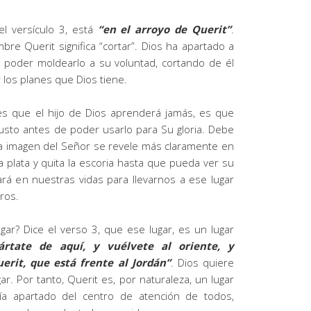
l versículo 3, está
“en el arroyo de Querit”
.
re Querit significa “cortar”. Dios ha apartado a
ra poder moldearlo a su voluntad, cortando de él
 los planes que Dios tiene.
les que el hijo de Dios aprenderá jamás, es que
 justo antes de poder usarlo para Su gloria. Debe
la imagen del Señor se revele más claramente en
 la plata y quita la escoria hasta que pueda ver su
ará en nuestras vidas para llevarnos a ese lugar
ros.
gar? Dice el verso 3, que ese lugar, es un lugar
ártate de aquí, y vuélvete al oriente, y
erit, que está frente al Jordán”
. Dios quiere
r. Por tanto, Querit es, por naturaleza, un lugar
ería apartado del centro de atención de todos,