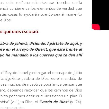
ías esta mañana mientras se inscribe en la
iencia contiene varios elementos de verdad que
Estas cosas lo ayudarán cuando sea el momento
de Dios.
AR QUE DIOS ESCOGIÓ.
labra de Jehová, diciendo: Apártate de aquí, y
te en el arroyo de Querit, que está frente al
 yo he mandado a los cuervos que te den allí
el Rey de Israel y entregar el mensaje de juicio
 la siguiente palabra de Dios, es el mandato de
al vez muchos de nosotros podríamos pensar que
ero, debemos recordar que los caminos de Dios
 bien podemos decir que Dios tienen un plan. Él
bita” (v. 1), a Elías, el
“varón de Dios”
(v. 24).
as a su escuela.