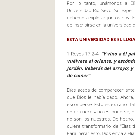
Por lo tanto, unámonos a El
Universidad Río Seco. Su exper
debemos explorar juntos hoy. 
de inscribirse en la universidad 
ESTA UNIVERSIDAD ES EL LUG
1 Reyes 17:2-4,
“Y vino a él pa
vuélvete al oriente, y escónde
Jordán. Beberás del arroyo; y
de comer”
Elías acaba de comparecer ante 
que Dios le había dado. Ahora,
esconderse. Esto es extraño. T
no era necesario esconderse, p
no son los nuestros. De hecho,
quiere transformarlo de “Elías tis
Para lograr esto, Dios envía a Elí