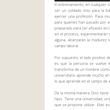
de
El entrenamiento, en cualquier 
audio
ser un soldado listo para la b
ejercer una profesión. Para mu
para quienes han pasado por e
preparado para ser eficaces en l
en el proceso, experimentarán t
alguna, alcanzarán la madurez 
campo laboral.
Por supuesto, el lado positivo de
es que la persona se vuelve m
transforma de un hombre común en
universitario aprende mucho en 
lo que aprende en el campo de e
De la misma manera, Dios tiene
hijos. Tiene una universidad, u
que se propone utilizar. Elías e