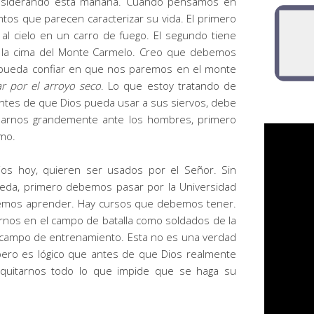
onsiderando esta mañana. Cuando pensamos en
tos que parecen caracterizar su vida. El primero
al cielo en un carro de fuego. El segundo tiene
n la cima del Monte Carmelo. Creo que debemos
 pueda confiar en que nos paremos en el monte
 por el arroyo seco
. Lo que estoy tratando de
ntes de que Dios pueda usar a sus siervos, debe
sarnos grandemente ante los hombres, primero
mo.
ios hoy, quieren ser usados ​​por el Señor. Sin
eda, primero debemos pasar por la Universidad
bemos aprender. Hay cursos que debemos tener.
rnos en el campo de batalla como soldados de la
l campo de entrenamiento. Esta no es una verdad
pero es lógico que antes de que Dios realmente
quitarnos todo lo que impide que se haga su