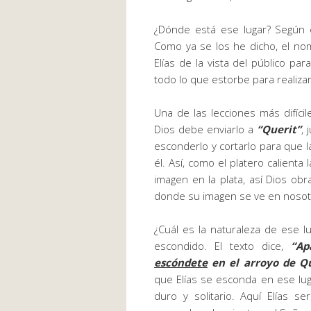
¿Dónde está ese lugar? Según e
Como ya se los he dicho, el nomb
Elías de la vista del público pa
todo lo que estorbe para realizar
Una de las lecciones más difíci
Dios debe enviarlo a
“Querit”
,
esconderlo y cortarlo para que 
él. Así, como el platero calienta
imagen en la plata, así Dios obr
donde su imagen se ve en nosot
¿Cuál es la naturaleza de ese lu
escondido. El texto dice,
“Ap
escóndete
en el arroyo de Qu
que Elías se esconda en ese luga
duro y solitario. Aquí Elías s