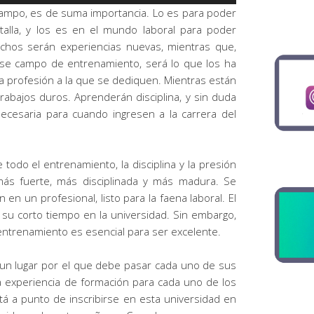
las
campo, es de suma importancia. Lo es para poder
teclas
atalla, y los es en el mundo laboral para poder
de
chos serán experiencias nuevas, mientras que,
flecha
se campo de entrenamiento, será lo que los ha
arriba/abajo
a profesión a la que se dediquen. Mientras están
para
rabajos duros. Aprenderán disciplina, y sin duda
aumentar
necesaria para cuando ingresen a la carrera del
o
disminuir
el
 todo el entrenamiento, la disciplina y la presión
volumen.
ás fuerte, más disciplinada y más madura. Se
 un profesional, listo para la faena laboral. El
su corto tiempo en la universidad. Sin embargo,
ntrenamiento es esencial para ser excelente.
 un lugar por el que debe pasar cada uno de sus
na experiencia de formación para cada uno de los
stá a punto de inscribirse en esta universidad en