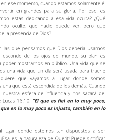
es en ese momento, cuando estamos solamente él
vertir en grandes para su gloria. Por eso, es
iempo estás dedicando a esa vida oculta? ¿Qué
ndo oculto, que nadie puede ver, pero que
e la presencia de Dios?
en las que pensamos que Dios debería usarnos
 esconde de los ojos del mundo, su plan es
a poder mostrarnos en público. Una vida que se
 es una vida que un día será usada para traerle
os quiere que vayamos al lugar donde somos
 es una que está escondida de los demás. Cuando
á nuestra esfera de influencia y nos sacará del
e Lucas 16:10,
“El que es fiel en lo muy poco,
l que en lo muy poco es injusto, también en lo
 al lugar donde estemos tan dispuestos a ser
Esa es la naturaleza de Querit! Puede significar