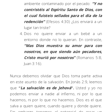
ambiente contaminado por el pecado:
“Y no
contristéis al Espíritu Santo de Dios, con
el cual fuisteis sellados para el día de la
redención”
(Efesios 4:30) ¿Los enviará a un
lugar tan triste?
Dios no quiere enviar a un bebé a un
entorno donde no lo quieran. En contraste,
“Mas Dios muestra su amor para con
nosotros, en que siendo aún pecadores,
Cristo murió por nosotros”
(Romanos 5:8;
Juan 3:16).
Nunca debemos olvidar que Dios toma parte activa
en este asunto de la salvación. En Jonás 2:9, leemos
que
“
La salvaci
ón es de Jehová
”.
Usted y yo no
podemos enviar a nadie al infierno, ni por lo que
hacemos, ni por lo que no hacemos. Dios es el que
salva a quien quiere, cuando quiere y donde quiere.
Sin embargo, tenemos el potencial de crear un